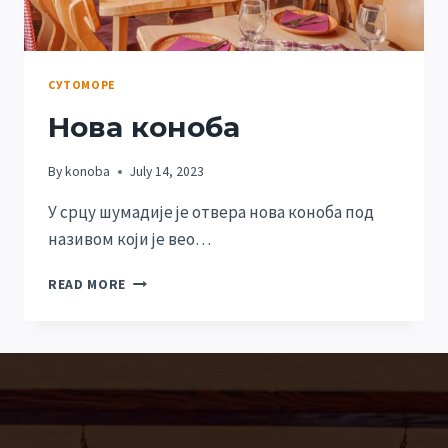
СУТОМОРЕ
Нова коноба
By
konoba
July 14, 2023
У срцу шумадије је отвера нова коноба под
називом који је вео…
READ MORE