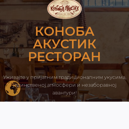
КОНОБА
АКУСТИК
РЕСТОРАН
Уживајте у пријатним традиционалним укусима,
јединственој атмосфери и незаборавној
авантури!
Прикажи локације!